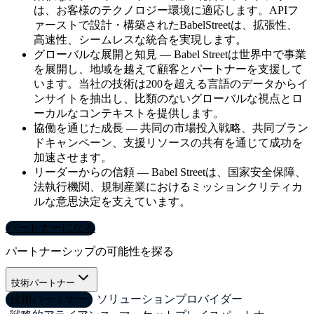
は、お客様のテクノロジー環境に適応します。APIフ
ァーストで設計・構築されたBabelStreetは、拡張性、
高速性、シームレスな統合を実現します。
グローバルな展開と知見 — Babel Streetは世界中で事業
を展開し、地域を越えて顧客とパートナーを支援して
います。当社の技術は200を超える言語のデータからイ
ンサイトを抽出し、比類のないグローバルな視点とロ
ーカルなコンテキストを提供します。
協働を通じた成長 — 共同の市場投入戦略、共同ブラン
ドキャンペーン、支援リソースの共有を通じて成功を
加速させます。
リーダーからの信頼 — Babel Streetは、国家安全保障、
法執行機関、規制産業におけるミッションクリティカ
ルな意思決定を支えています。
パートナーになる
パートナーシップの可能性を探る
技術パートナー
技術パートナー
ソリューションプロバイダー